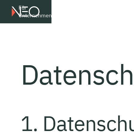
Für
Für
Über
Unternehmen
Kandidaten
uns
Datensch
1. Datenschu